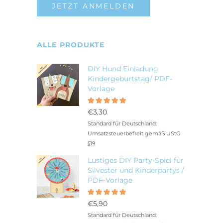
JETZT ANMELDEN
ALLE PRODUKTE
DIY Hund Einladung
Kindergeburtstag/ PDF-
Vorlage
Bewertet
5.00
mit
€
3,30
von 5
Standard für Deutschland:
Umsatzsteuerbefreit gemäß UStG
§19
Lustiges DIY Party-Spiel für
Silvester und Kinderpartys /
PDF-Vorlage
Bewertet
5.00
mit
€
5,90
von 5
Standard für Deutschland: