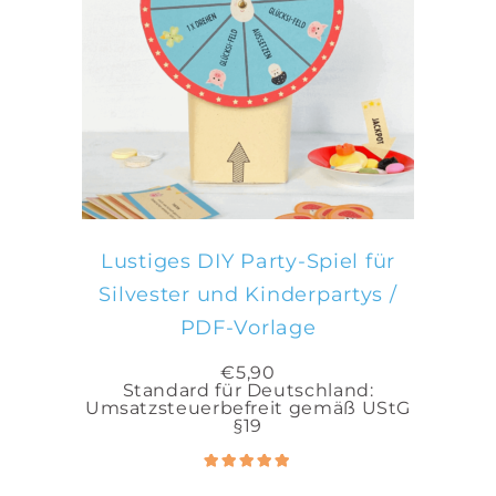
IN DEN WARENKORB
Lustiges DIY Party-Spiel für
Silvester und Kinderpartys /
PDF-Vorlage
€
5,90
Standard für Deutschland:
Umsatzsteuerbefreit gemäß UStG
§19
Bewertet
5.00
mit
von 5