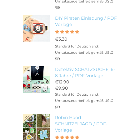
Umsatzsteuerbefreit gemäß UStG
§19
DIY Piraten Einladung / PDF
Vorlage
Bewertet
5.00
mit
€
3,30
von 5
Standard für Deutschland:
Umsatzsteuerbefreit gemäß UStG
§19
Detektiv SCHATZSUCHE, 6-
8 Jahre / PDF-Vorlage
€
12,90
Ursprünglicher
€
9,90
Preis
Aktueller
Standard für Deutschland:
war:
Preis
Umsatzsteuerbefreit gemäß UStG
€12,90
ist:
§19
€9,90.
Robin Hood
SCHNITZELJAGD / PDF-
Vorlage
Bewertet