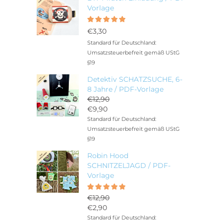
Vorlage
Bewertet
5.00
mit
€
3,30
von 5
Standard für Deutschland:
Umsatzsteuerbefreit gemäß UStG
§19
Detektiv SCHATZSUCHE, 6-
8 Jahre / PDF-Vorlage
€
12,90
Ursprünglicher
€
9,90
Preis
Aktueller
Standard für Deutschland:
war:
Preis
Umsatzsteuerbefreit gemäß UStG
€12,90
ist:
§19
€9,90.
Robin Hood
SCHNITZELJAGD / PDF-
Vorlage
Bewertet
5.00
€
12,90
mit
Ursprünglicher
€
2,90
von 5
Preis
Aktueller
Standard für Deutschland: