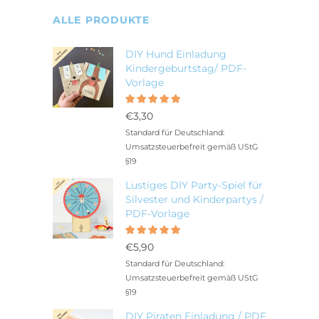
ALLE PRODUKTE
DIY Hund Einladung
Kindergeburtstag/ PDF-
Vorlage
Bewertet
5.00
mit
€
3,30
von 5
Standard für Deutschland:
Umsatzsteuerbefreit gemäß UStG
§19
Lustiges DIY Party-Spiel für
Silvester und Kinderpartys /
PDF-Vorlage
Bewertet
5.00
mit
€
5,90
von 5
Standard für Deutschland:
Umsatzsteuerbefreit gemäß UStG
§19
DIY Piraten Einladung / PDF