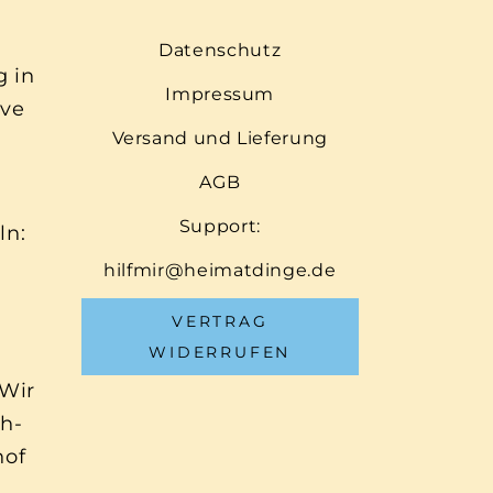
Datenschutz
g in
Impressum
ive
Versand und Lieferung
AGB
Support:
ln:
hilfmir@heimatdinge.de
VERTRAG
WIDERRUFEN
 Wir
ch-
hof