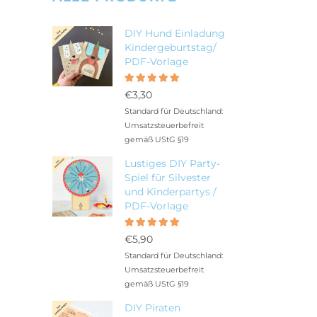
DIY Hund Einladung
Kindergeburtstag/
PDF-Vorlage
Bewertet
5.00
mit
€
3,30
von 5
Standard für Deutschland:
Umsatzsteuerbefreit
gemäß UStG §19
Lustiges DIY Party-
Spiel für Silvester
und Kinderpartys /
PDF-Vorlage
Bewertet
5.00
mit
€
5,90
von 5
Standard für Deutschland:
Umsatzsteuerbefreit
gemäß UStG §19
DIY Piraten