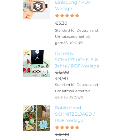
Einladung / PDF
Vorlage
Bewertet
5.00
mit
€
3,30
von 5
Standard für Deutschland:
Umsatzsteuerbefreit
gemäß UStG §19
Detektiv
SCHATZSUCHE, 6-8
Jahre / PDF-Vorlage
€
12,90
Ursprünglicher
€
9,90
Preis
Aktueller
Standard für Deutschland:
war:
Preis
Umsatzsteuerbefreit
€12,90
ist:
gemäß UStG §19
€9,90.
Robin Hood
SCHNITZELJAGD /
PDF-Vorlage
Bewertet
5.00
€
12,90
mit
von 5