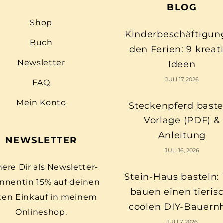
BLOG
Shop
Kinderbeschäftigun
Buch
den Ferien: 9 kreat
Newsletter
Ideen
JULI 17, 2026
FAQ
Mein Konto
Steckenpferd baste
Vorlage (PDF) &
Anleitung
NEWSLETTER
JULI 16, 2026
here Dir als Newsletter-
Stein-Haus basteln:
nnentin 15% auf deinen
bauen einen tieris
ten Einkauf in meinem
coolen DIY-Bauern
Onlineshop.
JULI 7, 2026