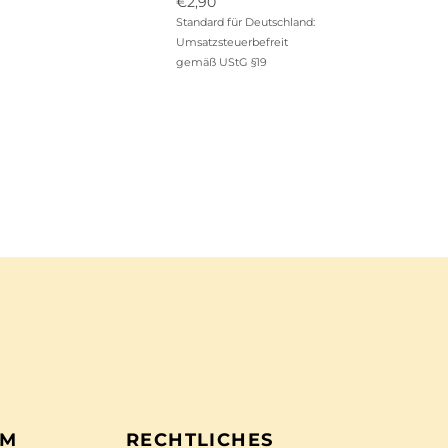
Ursprünglicher
€
2,90
Preis
Aktueller
Standard für Deutschland:
war:
Preis
Umsatzsteuerbefreit
€12,90
ist:
gemäß UStG §19
€2,90.
EM
RECHTLICHES