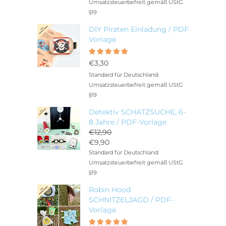
Umsatzsteuerbefreit gemäß UStG
§19
DIY Piraten Einladung / PDF
Vorlage
Bewertet
5.00
mit
€
3,30
von 5
Standard für Deutschland:
Umsatzsteuerbefreit gemäß UStG
§19
Detektiv SCHATZSUCHE, 6-
8 Jahre / PDF-Vorlage
€
12,90
Ursprünglicher
€
9,90
Preis
Aktueller
Standard für Deutschland:
war:
Preis
Umsatzsteuerbefreit gemäß UStG
€12,90
ist:
§19
€9,90.
Robin Hood
SCHNITZELJAGD / PDF-
Vorlage
Bewertet