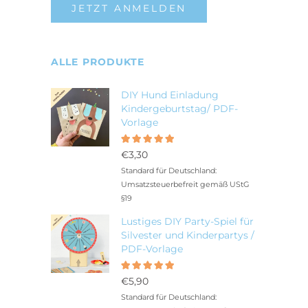
JETZT ANMELDEN
ALLE PRODUKTE
DIY Hund Einladung
Kindergeburtstag/ PDF-
Vorlage
Bewertet
5.00
mit
€
3,30
von 5
Standard für Deutschland:
Umsatzsteuerbefreit gemäß UStG
§19
Lustiges DIY Party-Spiel für
Silvester und Kinderpartys /
PDF-Vorlage
Bewertet
5.00
mit
€
5,90
von 5
Standard für Deutschland: