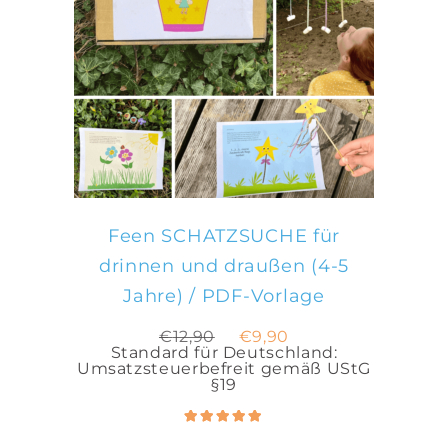
IN DEN WARENKORB
Feen SCHATZSUCHE für
drinnen und draußen (4-5
Jahre) / PDF-Vorlage
Ursprünglicher
Aktueller
€
12,90
€
9,90
Preis
Preis
Standard für Deutschland:
war:
ist:
Umsatzsteuerbefreit gemäß UStG
€12,90
€9,90.
§19
Bewertet
5.00
mit
von 5