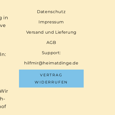
Datenschutz
g in
Impressum
ive
Versand und Lieferung
AGB
Support:
ln:
hilfmir@heimatdinge.de
VERTRAG
WIDERRUFEN
 Wir
ch-
hof