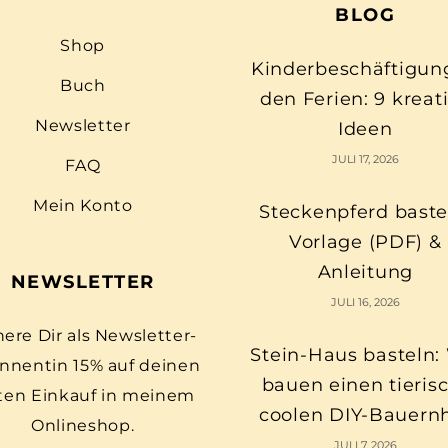
BLOG
Shop
Kinderbeschäftigun
Buch
den Ferien: 9 kreat
Newsletter
Ideen
JULI 17, 2026
FAQ
Mein Konto
Steckenpferd baste
Vorlage (PDF) &
Anleitung
NEWSLETTER
JULI 16, 2026
here Dir als Newsletter-
Stein-Haus basteln:
nnentin 15% auf deinen
bauen einen tieris
ten Einkauf in meinem
coolen DIY-Bauern
Onlineshop.
JULI 7, 2026