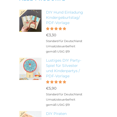
DIY Hund Einladung
Kindergeburtstag/
PDF-Vorlage
Bewertet
5.00
mit
€
3,30
von 5
Standard für Deutschland:
Umsatzsteuerbefreit
gemäß UStG §19
Lustiges DIY Party-
Spiel für Silvester
und Kinderpartys /
PDF-Vorlage
Bewertet
5.00
mit
€
5,90
von 5
Standard für Deutschland:
Umsatzsteuerbefreit
gemäß UStG §19
DIY Piraten