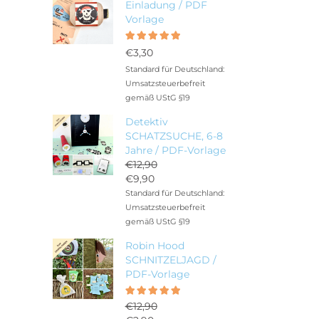
Einladung / PDF
Vorlage
Bewertet
5.00
mit
€
3,30
von 5
Standard für Deutschland:
Umsatzsteuerbefreit
gemäß UStG §19
Detektiv
SCHATZSUCHE, 6-8
Jahre / PDF-Vorlage
€
12,90
Ursprünglicher
€
9,90
Preis
Aktueller
Standard für Deutschland:
war:
Preis
Umsatzsteuerbefreit
€12,90
ist:
gemäß UStG §19
€9,90.
Robin Hood
SCHNITZELJAGD /
PDF-Vorlage
Bewertet
5.00
€
12,90
mit
von 5