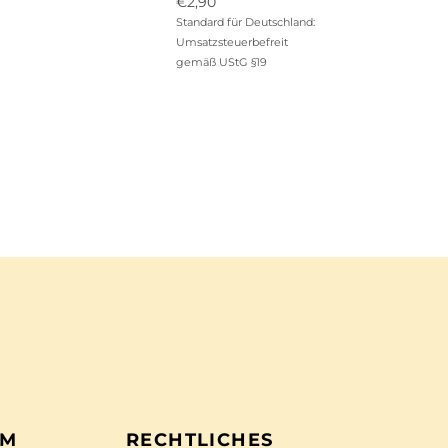
Ursprünglicher
€
2,90
Preis
Aktueller
Standard für Deutschland:
war:
Preis
Umsatzsteuerbefreit
€12,90
ist:
gemäß UStG §19
€2,90.
EM
RECHTLICHES