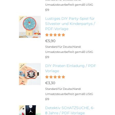
Umsatzsteuerbefreit gemäß UStG
§19
Lustiges DIY Party-Spiel für
Silvester und Kinderpartys /
PDF-Vorlage
Bewertet
5.00
mit
€
5,90
von 5
Standard für Deutschland:
Umsatzsteuerbefreit gemäß UStG
§19
DIY Piraten Einladung / PDF
Vorlage
Bewertet
5.00
mit
€
3,30
von 5
Standard für Deutschland:
Umsatzsteuerbefreit gemäß UStG
§19
Detektiv SCHATZSUCHE, 6-
8 Jahre / PDF-Vorlage