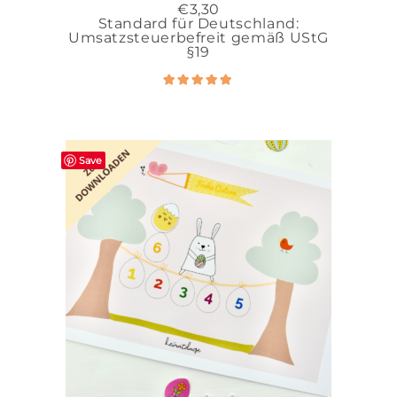
€
3,30
Standard für Deutschland:
Umsatzsteuerbefreit gemäß UStG
§19
Bewertet
5.00
mit
von 5
Save
IN DEN WARENKORB