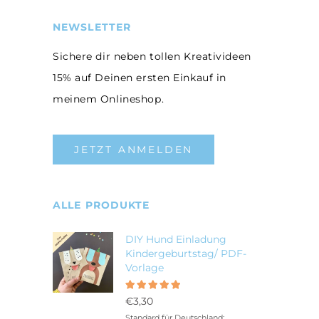
NEWSLETTER
Sichere dir neben tollen Kreativideen
15% auf Deinen ersten Einkauf in
meinem Onlineshop.
JETZT ANMELDEN
ALLE PRODUKTE
DIY Hund Einladung
Kindergeburtstag/ PDF-
Vorlage
Bewertet
5.00
mit
€
3,30
von 5
Standard für Deutschland: