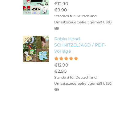
€
12,90
Ursprünglicher
€
9,90
Preis
Aktueller
Standard für Deutschland:
war:
Preis
Umsatzsteuerbefreit gemäß UStG
€12,90
ist:
§19
€9,90.
Robin Hood
SCHNITZELJAGD / PDF-
Vorlage
Bewertet
5.00
€
12,90
mit
Ursprünglicher
€
2,90
von 5
Preis
Aktueller
Standard für Deutschland:
war:
Preis
Umsatzsteuerbefreit gemäß UStG
€12,90
ist:
§19
€2,90.