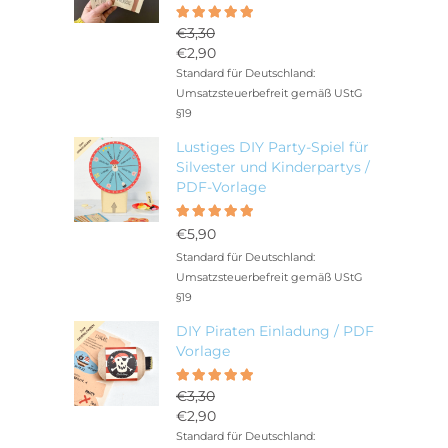
Bewertet
5.00
€
3,30
mit
Ursprünglicher
€
2,90
von 5
Preis
Aktueller
Standard für Deutschland:
war:
Preis
Umsatzsteuerbefreit gemäß UStG
€3,30
ist:
§19
€2,90.
Lustiges DIY Party-Spiel für
Silvester und Kinderpartys /
PDF-Vorlage
Bewertet
5.00
mit
€
5,90
von 5
Standard für Deutschland:
Umsatzsteuerbefreit gemäß UStG
§19
DIY Piraten Einladung / PDF
Vorlage
Bewertet
5.00
€
3,30
mit
Ursprünglicher
€
2,90
von 5
Preis
Aktueller
Standard für Deutschland: