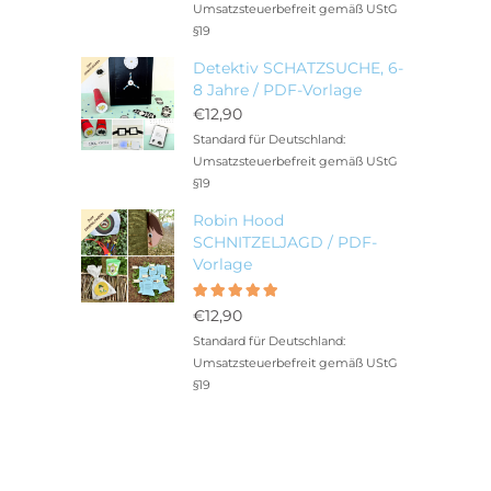
war:
Preis
Umsatzsteuerbefreit gemäß UStG
€3,30
ist:
§19
€2,90.
Detektiv SCHATZSUCHE, 6-
8 Jahre / PDF-Vorlage
€
12,90
Standard für Deutschland:
Umsatzsteuerbefreit gemäß UStG
§19
Robin Hood
SCHNITZELJAGD / PDF-
Vorlage
Bewertet
5.00
mit
€
12,90
von 5
Standard für Deutschland:
Umsatzsteuerbefreit gemäß UStG
§19