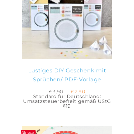
IN DEN WARENKORB
Lustiges DIY Geschenk mit
Sprüchen/ PDF-Vorlage
Ursprünglicher
Aktueller
€
3,90
€
2,90
Preis
Preis
Standard für Deutschland:
war:
ist:
Umsatzsteuerbefreit gemäß UStG
€3,90
€2,90.
§19
Save