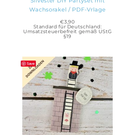
Silvester DIY Partyset mit
Wachsorakel / PDF-Vrlage
€
3,90
Standard für Deutschland:
Umsatzsteuerbefreit gemäß UStG
§19
Save
IN DEN WARENKORB