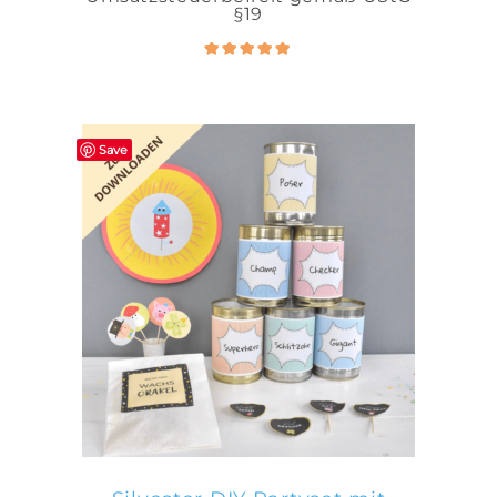
§19
Bewertet
5.00
mit
von 5
Save
IN DEN WARENKORB